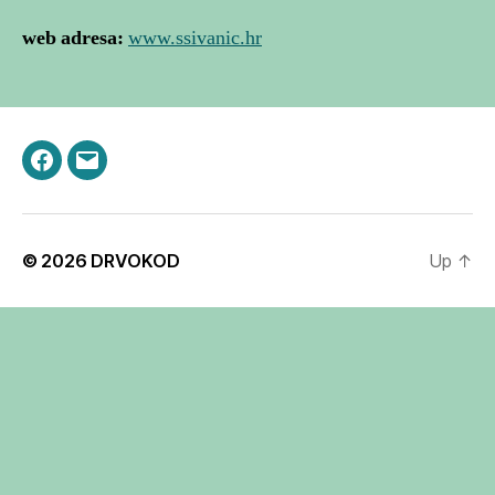
web adresa:
www.ssivanic.hr
Facebook
Email
© 2026
DRVOKOD
Up
↑